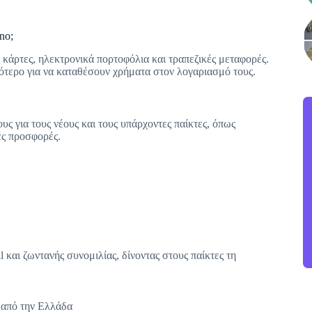
no;
 κάρτες, ηλεκτρονικά πορτοφόλια και τραπεζικές μεταφορές.
σότερο για να καταθέσουν χρήματα στον λογαριασμό τους.
ς για τους νέους και τους υπάρχοντες παίκτες, όπως
ές προσφορές.
 και ζωντανής συνομιλίας, δίνοντας στους παίκτες τη