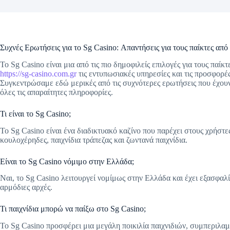
Συχνές Ερωτήσεις για το Sg Casino: Απαντήσεις για τους παίκτες απ
Το Sg Casino είναι μια από τις πιο δημοφιλείς επιλογές για τους παί
https://sg-casino.com.gr
τις εντυπωσιακές υπηρεσίες και τις προσφορές
Συγκεντρώσαμε εδώ μερικές από τις συχνότερες ερωτήσεις που έχουν 
όλες τις απαραίτητες πληροφορίες.
Τι είναι το Sg Casino;
Το Sg Casino είναι ένα διαδικτυακό καζίνο που παρέχει στους χρήστε
κουλοχέρηδες, παιχνίδια τράπεζας και ζωντανά παιχνίδια.
Είναι το Sg Casino νόμιμο στην Ελλάδα;
Ναι, το Sg Casino λειτουργεί νομίμως στην Ελλάδα και έχει εξασφαλίσε
αρμόδιες αρχές.
Τι παιχνίδια μπορώ να παίξω στο Sg Casino;
Το Sg Casino προσφέρει μια μεγάλη ποικιλία παιχνιδιών, συμπεριλ