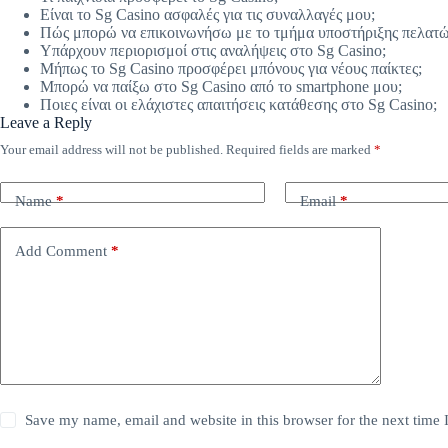
Είναι το Sg Casino ασφαλές για τις συναλλαγές μου;
Πώς μπορώ να επικοινωνήσω με το τμήμα υποστήριξης πελατώ
Υπάρχουν περιορισμοί στις αναλήψεις στο Sg Casino;
Μήπως το Sg Casino προσφέρει μπόνους για νέους παίκτες;
Μπορώ να παίξω στο Sg Casino από το smartphone μου;
Ποιες είναι οι ελάχιστες απαιτήσεις κατάθεσης στο Sg Casino;
Leave a Reply
Your email address will not be published.
Required fields are marked
*
Name
*
Email
*
Add Comment
*
Save my name, email and website in this browser for the next time